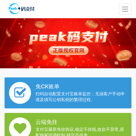
免CK账单
扫码自动配置支付宝账单监控；无须客户手动申
请及填写公钥私钥的繁琐过程。
云端免挂
支付宝最新免挂协议,稳定不掉线,收款不异常,搭
配独家回调机制,稳定不掉单。