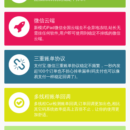
微信云端
新模式iPad微信全国云端去不会异地冻结,站长无
需挂任何软件,用户即可使用到稳定不掉线的微信
云端。
三重账单协议
支付宝.微信三重账单协议稳定不频繁，一秒内发
起100个订单也不担心掉单漏单(码支付也可以像
易支付一样稳定回调了)。
多线程账单回调
多线程Cur检测账单回调,订单回调更加出色,相比
其它码系统效率提高上百倍不止，让你的使用更
加舒适。