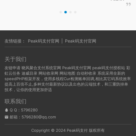
友情链接：
Peak码支付官网
|
Peak码支付官网
关于我们
友链申请
晓风聚合支付系统官网
Peak码支付官网
peak码支付授权站
彩
虹云任务
迪威目录
网站收录网
网站地图
自动秒收录
系统采用全新的
speedPHP框架开发，使用多线程Cur检测账单回调,相比其它码系统效率
提高上百倍不止,多种支付最新协议以及出色的云端技术，和三重防掉单
技术，让你的使用更加舒适
联系我们
Q Q：
5796280
邮箱：5796280@qq.com
Copyright © 2024 Peak码支付 版权所有