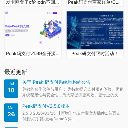
发卡网套了cf的cdn不回调解决方法
Peak码支付商家账单/CK免挂免输永不掉线使用教程
Peak码支付v1.99全开源版本
Peak码支付限时活动！
最近更新
关于 Peak 码支付系统重构的公告
Jul
尊敬的合作伙伴与用户： 为持续提升支付服务体验、优化
10
系统稳定性与安全性，为大家提供更高效、更专业的支付
解…
Peak码支付V2.5.8版本
Mar
2.5.8 2026/03/25 【新增】:1.支付宝官方插件2.首页支
26
付测试页-路径为/Demo3.添…