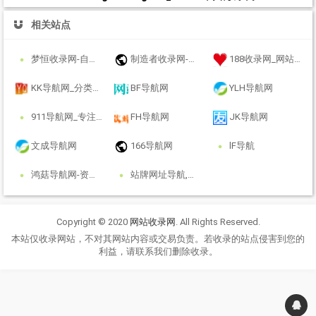
相关站点
梦恒收录网-自动链接-友情链接网
制造者收录网-收录优秀网址-自动秒收录
188收录网_网站收录-友情链接交换-网址收录-自动秒收录
KK导航网_分类目录_收录精选的导航网站
BF导航网
YLH导航网
911导航网_专注网址收录研究
FH导航网
JK导航网
文成导航网
166导航网
lF导航
鸿菇导航网-资源网址导航 - 汇集各大资源网 - 优质教程技术网 - 搜集资源就从这里开始
站牌网址导航,提供全面自动秒收录服务，覆盖分类信息和多元导航目录，为您快速定位所需资源。
Copyright © 2020
网站收录网
. All Rights Reserved.
本站仅收录网站，不对其网站内容或交易负责。若收录的站点侵害到您的
利益，请联系我们删除收录。