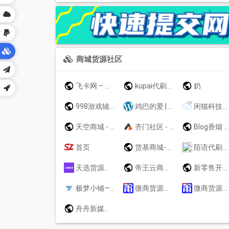
站
站
区
商城货源社区
站
飞卡网 – 移动联通电信19元无限流量卡推荐_正规手机卡办理
kupai代刷网-专业代刷平台
奶
站
998游戏辅助全網貨源站 - 人气火爆,全网最低价卡网,游戏辅助货源站,游戏小号批发,卡网对接,低价卡盟
鸡巴的爱 | 爱鸡巴吗，爱的话，那就赶紧来吧！
闲猫科技工作室 - 斗音任务 块手任务 小红书任务 源码
天空商城 - 天空商城
齐门社区 - 齐门 - Powered by HYBBS
Blog香烟 – My msyPress blog!
首页
货基商城-太阳能车载转经轮汽车摆件，家居装饰电动转经筒摆件及手摇转经筒开发销售
陌语代刷网 - 最专业的代刷平台,QQ代刷网,代刷网,刷名片赞,短视频系列业务,全网最便宜代刷网,全网最便宜自助商城,24小时自助下单平台
天选货源总站 | Link3
帝王云商城 - *商城
新零售开放平台
极梦小铺—聚卡网—全国流量卡中心
微商货源网 - 安福相册·莆田鞋厂家大全，海量一手货源
微商货源网 - 安福相册·莆田鞋厂家大全，海量一手货源 - www.z11.cn
舟舟新媒体千川服务商