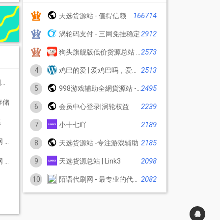
166714
天选货源站 - 值得信赖
2912
涡轮码支付 - 三网免挂稳定
2573
狗头旗舰版低价货源总站 - 24小时自动发货-欢迎代理/对接/批卡/供货上架
2513
4
鸡巴的爱 | 爱鸡巴吗，爱的话，那就赶紧来吧！
单平台
2495
5
998游戏辅助全網貨源站 - 人气火爆,全网最低价卡网,游戏辅助货源站,游戏小号批发,卡网对接,低价卡盟
存储
2239
6
会员中心登录|涡轮权益
區
2189
7
小十七吖
,24小时自助下单平台
2185
8
天选货源站 -专注游戏辅助
2098
9
天选货源总站 | Link3
,24小时自助下单平台
2082
10
陌语代刷网 - 最专业的代刷平台,QQ代刷网,代刷网,刷名片赞,短视频系列业务,全网最便宜代刷网,全网最便宜自助商城,24小时自助下单平台