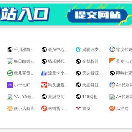
千川涨粉-专业抖音涨粉｜千川投流涨粉源头｜抖音有效粉
会员中心登录|涡轮权益
涡轮码支付 - 三网免挂稳定
零度代刷网 - 最专业的代刷平台,QQ代刷网,代刷网,刷名片赞,短视频系列业务,全网最便宜代刷网,全网最便宜自助商城,24小时自助下
每日白嫖-记得收藏哦！
骑乐时代
企鹅权益
蓝奏·云
欣儿百货商城
流量卡小卖部
天选货源站 -专注游戏辅助
即時社
小十七吖
狗头旗舰版低价货源总站 - 24小时自动发货-欢迎代理/对接/批卡/供货上架
天选货源站 - 值得信赖
AH代刷网 - 最专业的代刷平台,QQ代刷网,代刷网,刷名片赞,短视频系列业务,全网最便宜代刷网,全网最便宜自助商城
YA - YA最专业的代刷平台,QQ代刷网,代刷网,刷名片赞,短视频系列业务,全网最便宜代刷网,全网最便宜自助商城,24小时自助下单平台
潮游空间
118网创
AH代刷网 - 最专业的代刷平台,QQ代刷网,代刷网,刷名片赞,短视频系列业务,全网最便宜代刷网,全网最便宜自助商城
微小店商店
来铺货：一件代发货源_开网店怎么找货源_开一元店从哪里进货
首页
瓜涅网