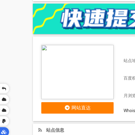
站点域
百度
页
月浏览
网
网站直达
站
Who
站
站点信息
区