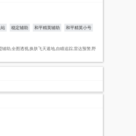
总站
稳定辅助
和平精英辅助
和平精英小号
辅助,全图透视,换肤飞天遁地,自瞄追踪,雷达预警,野