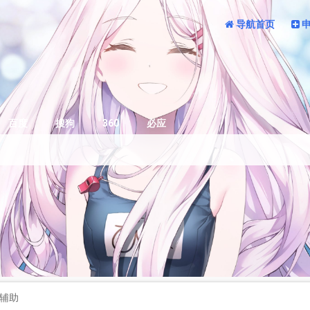
导航首页
百度
搜狗
360
必应
戏辅助