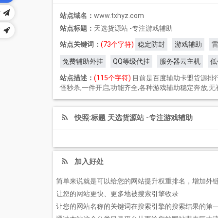
站
站点域名：
www.txhyz.com
站点标题：
天选货源站 -专注游戏辅助
站
站点关键词：
(73个字符)
稳定防封
游戏辅助
免费辅助外挂
QQ等级代挂
服务器云主机
低
站点描述：
(115个字符)
目前是百度辅助卡盟货源排行榜
怪秒杀,一件开启,功能齐全,各种游戏辅助稳定奔放,无
快照:标题 天选货源站 -专注游戏辅助
加入好处
简单来说就是可以给您的网站提升权重排名，增加外
让您的网站更快、更多地被搜索引擎收录
让您的网站名称的关键词在搜索引擎的搜索结果的第