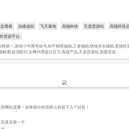
雷达透视
自瞄追踪
飞天遁地
高端科技
天选货源站
高端科技
价货源平台.
第一,游戏小号黑号租号,和平精英辅助,王者辅助,绝地求生辅助,英雄联盟
视检测,超强防封,全网代理超过百万,高端产品,天选货源站,加盟优选.
链和网站流量！如果细分的话那么有如下几个好处！
一页甚至第一个