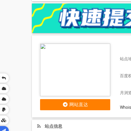
站点域名
百度
页
网
月浏览
站
网站直达
Who
站
区
站点信息
站