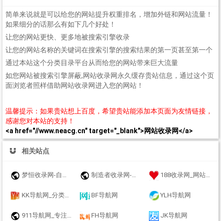
简单来说就是可以给您的网站提升权重排名，增加外链和网站流量！
如果细分的话那么有如下几个好处！
让您的网站更快、更多地被搜索引擎收录
让您的网站名称的关键词在搜索引擎的搜索结果的第一页甚至第一个
通过本站这个分类目录平台从而给您的网站带来巨大流量
如您网站被搜索引擎屏蔽,网站收录网永久缓存贵站信息，通过这个页
面浏览者照样借助网站收录网进入您的网站！
温馨提示：如果贵站想上百度，希望贵站能添加本页面为友情链接，
感谢您对本站的支持！
<a href="//www.neacg.cn" target="_blank">网站收录网</a>
相关站点
梦恒收录网-自动链接-友情链接网
制造者收录网-收录优秀网址-自动秒收录
188收录网_网站收录-友情链接交换-网址收录-自动秒收录
KK导航网_分类目录_收录精选的导航网站
BF导航网
YLH导航网
911导航网_专注网址收录研究
FH导航网
JK导航网