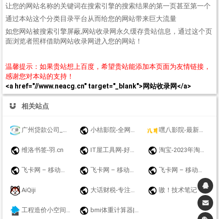
让您的网站名称的关键词在搜索引擎的搜索结果的第一页甚至第一个
通过本站这个分类目录平台从而给您的网站带来巨大流量
如您网站被搜索引擎屏蔽,网站收录网永久缓存贵站信息，通过这个页
面浏览者照样借助网站收录网进入您的网站！
温馨提示：如果贵站想上百度，希望贵站能添加本页面为友情链接，
感谢您对本站的支持！
<a href="//www.neacg.cn" target="_blank">网站收录网</a>
相关站点
广州贷款公司_广州个人小额贷款_广州银行信用贷款_广州公积金贷款_广盛普惠
小桔影院-全网视频免费在线观看
嘿八影院-最新电影电视剧免费高清在线观看
维洛书签-羽.cn
IT屋工具网-好用的在线工具都在这里！
淘宝-2023年淘宝双十一大促攻略_双11红包天猫超市优惠劵秒杀免单商品
飞卡网 – 移动联通电信19元无限流量卡推荐_正规手机卡办理
飞卡网 – 移动联通电信19元无限流量卡推荐_正规手机卡办理
飞卡网 – 移动联通电信19元无限流量卡推荐_正规手机卡办理
AiQiji
大话财税-专注工商财税金融牌照领域代理机构！
嗷！技术笔记
工程造价小空间-每个造价员都关注的网站
bmi体重计算器|免费bmi在线计算器 - BMI标准计算器