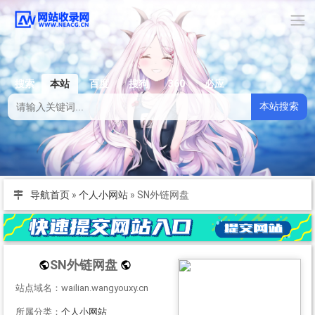
搜索
本站
百度
搜狗
360
必应
本站搜索
导航首页
»
个人小网站
»
SN外链网盘
SN外链网盘
站点域名：wailian.wangyouxy.cn
所属分类：
个人小网站