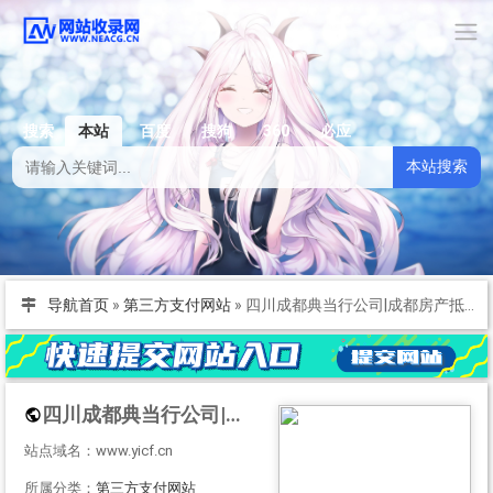
搜索
本站
百度
搜狗
360
必应
本站搜索
导航首页
»
第三方支付网站
»
四川成都典当行公司|成都房产抵押典当|成都车辆质押典当|奢侈品手表黄金评估鉴定寄卖|大额短借垫资个人小额贷款联系方式：13548135501【官方网站】www.yicf.cn
四川成都典当行公司|成都房产抵押典当|成都车辆质押典当|奢侈品手表黄金评估鉴定寄卖|大额短借垫资个人小额贷款联系方式：13548135501【官方网站】www.yicf.cn
站点域名：www.yicf.cn
所属分类：
第三方支付网站