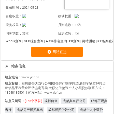
收录时间：2024-05-23
百度权重：
移动权重：
搜狗权重：
月浏览数：37次
周浏览数：33次
日浏览数：4次
Whois查询
|
SEO综合查询
|
Alexa排名查询
|
PR查询
|
网站测速
|
ICP备案查
网站直达
站点信息
站点域名：
www.yicf.cn
站点标题：
四川成都典当行公司|成都房产抵押典当|成都车辆质押典当|
奢侈品手表黄金评估鉴定寄卖|大额短借垫资个人小额贷款联系方式：
13548135501【官方网站】www.yicf.cn
站点关键词：
(155个字符)
成都典当
成都典当行公司
成都正规典
当行
成都房产抵押典当
成都抵押贷款公司
成都个人小额贷