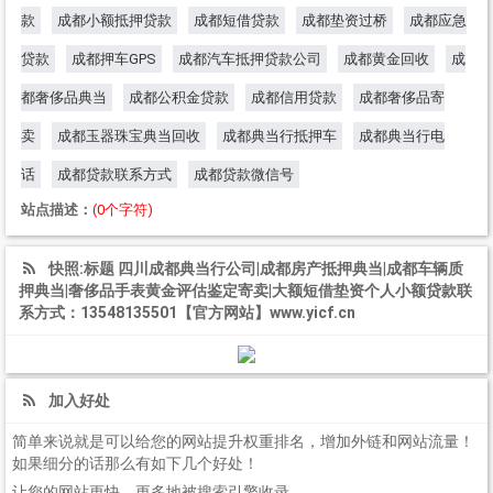
款
成都小额抵押贷款
成都短借贷款
成都垫资过桥
成都应急
贷款
成都押车GPS
成都汽车抵押贷款公司
成都黄金回收
成
都奢侈品典当
成都公积金贷款
成都信用贷款
成都奢侈品寄
卖
成都玉器珠宝典当回收
成都典当行抵押车
成都典当行电
话
成都贷款联系方式
成都贷款微信号
站点描述：
(0个字符)
快照:标题 四川成都典当行公司|成都房产抵押典当|成都车辆质
押典当|奢侈品手表黄金评估鉴定寄卖|大额短借垫资个人小额贷款联
系方式：13548135501【官方网站】www.yicf.cn
加入好处
简单来说就是可以给您的网站提升权重排名，增加外链和网站流量！
如果细分的话那么有如下几个好处！
让您的网站更快、更多地被搜索引擎收录