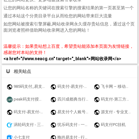
让您的网站名称的关键词在搜索引擎的搜索结果的第一页甚至第一个
通过本站这个分类目录平台从而给您的网站带来巨大流量
如您网站被搜索引擎屏蔽,网站收录网永久缓存贵站信息，通过这个页
面浏览者照样借助网站收录网进入您的网站！
温馨提示：如果贵站想上百度，希望贵站能添加本页面为友情链接，
感谢您对本站的支持！
<a href="//www.neacg.cn" target="_blank">网站收录网</a>
相关站点
985码支付_易支付_免挂码支付官网_即时到账聚合支付接口
码支付-易支付-源支付-聚合支付-我爱码支付
飞卡网 – 移动联通电信19元无限流量卡推荐_正规手机卡办理
peak码支付授权官网_一款优质的免挂码支付系统-peak码支付正版授权_一站式搭建_免签约免挂机免输入码支付
四川成都典当行公司|成都房产抵押典当|成都车辆质押典当|奢侈品手表黄金评估鉴定寄卖|大额短借垫资个人小额贷款联系方式：13548135501【官方网站】www.yicf.cn
码支付-第三方收款平台
码支付-易支付-源支付-聚合支付-爱码付-爱上扫码支付-码支付官网
易支付个人账号免签约支付api接口网站收款码实时通知工具码支付平台-猴支付
源支付 - 专业支付技术服务商 - 支付接口、三方支付接口、四方支付接口！
涡轮码支付 - 三网免挂稳定
忧乐码支付 - 一个专业的系统平台开发商,值得一试
码支付PC挂机
小七支付
晚吟易支付 - 行业领先的免签约支付平台