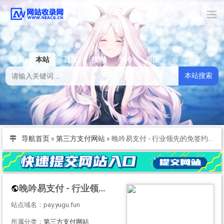
搜索
本站
百度
搜狗
360
必应
本站搜索
导航首页
»
第三方支付网站
»
晚吟易支付 - 行业领先的免签约支付平台
晚吟易支付 - 行业领先的免签约支付平台
站点域名：pay.yugu.fun
所属分类：
第三方支付网站