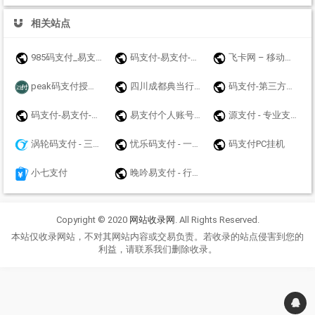
相关站点
985码支付_易支付_免挂码支付官网_即时到账聚合支付接口
码支付-易支付-源支付-聚合支付-我爱码支付
飞卡网 – 移动联通电信19元无限流量卡推荐_正规手机卡办理
peak码支付授权官网_一款优质的免挂码支付系统-peak码支付正版授权_一站式搭建_免签约免挂机免输入码支付
四川成都典当行公司|成都房产抵押典当|成都车辆质押典当|奢侈品手表黄金评估鉴定寄卖|大额短借垫资个人小额贷款联系方式：13548135501【官方网站】www.yicf.cn
码支付-第三方收款平台
码支付-易支付-源支付-聚合支付-爱码付-爱上扫码支付-码支付官网
易支付个人账号免签约支付api接口网站收款码实时通知工具码支付平台-猴支付
源支付 - 专业支付技术服务商 - 支付接口、三方支付接口、四方支付接口！
涡轮码支付 - 三网免挂稳定
忧乐码支付 - 一个专业的系统平台开发商,值得一试
码支付PC挂机
小七支付
晚吟易支付 - 行业领先的免签约支付平台
Copyright © 2020
网站收录网
. All Rights Reserved.
本站仅收录网站，不对其网站内容或交易负责。若收录的站点侵害到您的
利益，请联系我们删除收录。