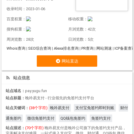
收录时间：2023-01-06
百度权重：
移动权重：
搜狗权重：
月浏览数：42次
周浏览数：28次
日浏览数：5次
Whois查询
|
SEO综合查询
|
Alexa排名查询
|
PR查询
|
网站测速
|
ICP备案查
网站直达
站点信息
站点域名：
pay.yugu.fun
站点标题：
晚吟易支付 - 行业领先的免签约支付平台
站点关键词：
(38个字符)
晚吟易支付
支付宝免签约即时到账
财付
通免签约
微信免签约支付
QQ钱包免签约
免签约支付
站点描述：
(70个字符)
晚吟易支付是晚吟公司旗下的免签约支付产品，
完美解决支付难题，一站式接入支付宝，微信，财付通，QQ钱包,微信