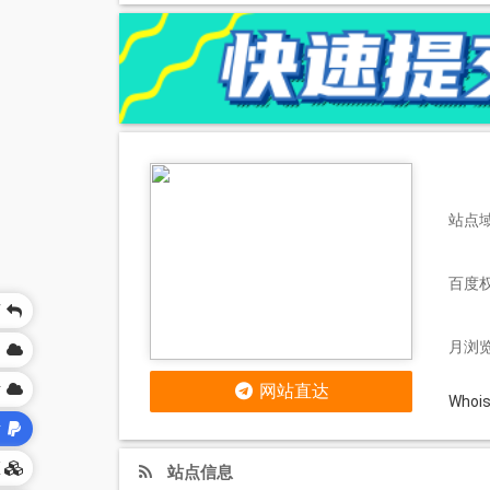
站点域名
百度
页
月浏览
网
站
网站直达
Who
站
区
站点信息