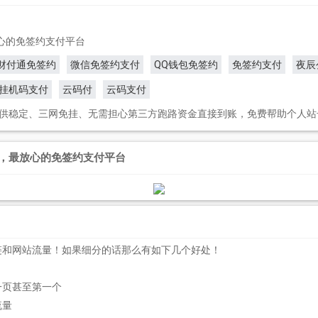
放心的免签约支付平台
财付通免签约
微信免签约支付
QQ钱包免签约
免签约支付
夜辰
挂机码支付
云码付
云码支付
供稳定、三网免挂、无需担心第三方跑路资金直接到账，免费帮助个人站
团队，最放心的免签约支付平台
链和网站流量！如果细分的话那么有如下几个好处！
一页甚至第一个
流量