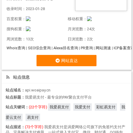
收录时间：2023-01-28
百度权重：
移动权重：
搜狗权重：
月浏览数：24次
周浏览数：13次
日浏览数：2次
Whois查询
|
SEO综合查询
|
Alexa排名查询
|
PR查询
|
网站测速
|
ICP备案查
网站直达
站点信息
站点域名：
api.woaipay.cn
站点标题：
我爱易支付 - 最专业的PAY聚合支付平台
站点关键词：
(22个字符)
我爱易支付
我爱支付
彩虹易支付
我
爱云支付
易支付
站点描述：
(72个字符)
我爱易支付是涡爱网络公司旗下的免签约支付产
品，完美解决支付难题，一站式接入支付宝，微信，财付通，QQ钱包,