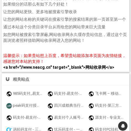
如果细分的话那么有如下几个好处！
让您的网站更快、更多地被搜索引擎收录
让您的网站名称的关键词在搜索引擎的搜索结果的第一页甚至第一个
通过本站这个分类目录平台从而给您的网站带来巨大流量
如您网站被搜索引擎屏蔽,网站收录网永久缓存贵站信息，通过这个页
面浏览者照样借助网站收录网进入您的网站！
温馨提示：如果贵站想上百度，希望贵站能添加本页面为友情链接，
感谢您对本站的支持！
<a href="//www.neacg.cn" target="_blank">网站收录网</a>
相关站点
985码支付_易支付_免挂码支付官网_即时到账聚合支付接口
码支付-易支付-源支付-聚合支付-我爱码支付
飞卡网 – 移动联通电信19元无限流量卡推荐_正规手机卡办理
peak码支付授权官网_一款优质的免挂码支付系统-peak码支付正版授权_一站式搭建_免签约免挂机免输入码支付
四川成都典当行公司|成都房产抵押典当|成都车辆质押典当|奢侈品手表黄金评估鉴定寄卖|大额短借垫资个人小额贷款联系方式：13548135501【官方网站】www.yicf.cn
码支付-第三方收款平台
码支付-易支付-源支付-聚合支付-爱码付-爱上扫码支付-码支付官网
易支付个人账号免签约支付api接口网站收款码实时通知工具码支付平台-猴支付
源支付 - 专业支付技术服务商 - 支付接口、三方支付接口、四方支付接口！
涡轮码支付 - 三网免挂稳定
忧乐码支付 - 一个专业的系统平台开发商,值得一试
码支付PC挂机