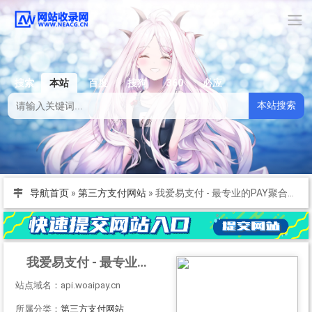
搜索
本站
百度
搜狗
360
必应
本站搜索
导航首页
»
第三方支付网站
»
我爱易支付 - 最专业的PAY聚合支付平台
我爱易支付 - 最专业的PAY聚合支付平台
站点域名：api.woaipay.cn
所属分类：
第三方支付网站