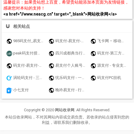
温馨提示：如果贵站想上百度，希望贵站能添加本页面为友情链接，
感谢您对本站的支持！
<a href="//www.neacg.cn" target="_blank">网站收录网</a>
相关站点
985码支付_易支付_免挂码支付官网_即时到账聚合支付接口
码支付-易支付-源支付-聚合支付-我爱码支付
飞卡网 – 移动联通电信19元无限流量卡推荐_正规手机卡办理
peak码支付授权官网_一款优质的免挂码支付系统-peak码支付正版授权_一站式搭建_免签约免挂机免输入码支付
四川成都典当行公司|成都房产抵押典当|成都车辆质押典当|奢侈品手表黄金评估鉴定寄卖|大额短借垫资个人小额贷款联系方式：13548135501【官方网站】www.yicf.cn
码支付-第三方收款平台
码支付-易支付-源支付-聚合支付-爱码付-爱上扫码支付-码支付官网
易支付个人账号免签约支付api接口网站收款码实时通知工具码支付平台-猴支付
源支付 - 专业支付技术服务商 - 支付接口、三方支付接口、四方支付接口！
涡轮码支付 - 三网免挂稳定
忧乐码支付 - 一个专业的系统平台开发商,值得一试
码支付PC挂机
小七支付
晚吟易支付 - 行业领先的免签约支付平台
Copyright © 2020
网站收录网
. All Rights Reserved.
本站仅收录网站，不对其网站内容或交易负责。若收录的站点侵害到您的
利益，请联系我们删除收录。