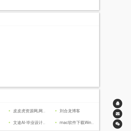
皮皮虎资源网,网站源码,源码,手游源码,传奇手游源码,游戏源码,手游一键端,战神引擎,幽冥传奇,白日门传奇,亲测源码,站长源码,源码网,源码站 ,站长亲测,详细视频配套,网站资源，网站技术，网站搭建
刘合龙博客
文途AI-毕业设计毕业论文开题报告在线AI写作平台原创文章在线生成工具
mac软件下载Windows软件下载兔子博客资源网