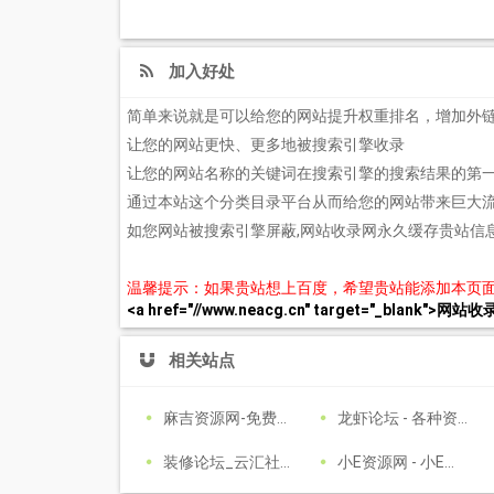
加入好处
简单来说就是可以给您的网站提升权重排名，增加外
让您的网站更快、更多地被搜索引擎收录
让您的网站名称的关键词在搜索引擎的搜索结果的第
通过本站这个分类目录平台从而给您的网站带来巨大
如您网站被搜索引擎屏蔽,网站收录网永久缓存贵站信
温馨提示：如果贵站想上百度，希望贵站能添加本页
<a href="//www.neacg.cn" target="_blank">网站
相关站点
麻吉资源网-免费游戏辅助分享网-众多破解软件资源论坛 - www.k7788.cn - www.k7788.cn
龙虾论坛 - 各种资源汇合，免费大全，互相交流，影视音乐软件游戏等
装修论坛_云汇社区_云汇社区【官网】
小E资源网 - 小E希望来的每个兄弟都能赚到钱