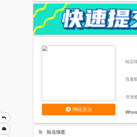
站点域名
百度
月浏览
网站直达
Who
页
网
站点信息