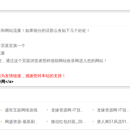
链和网站流量！如果细分的话那么有如下几个好处！
一页甚至第一个
流量
息，通过这个页面浏览者照样借助网站收录网进入您的网站！
面为友情链接，感谢您对本站的支持！
收录网</a>
盛世互娱网络游戏
龙缘资源网-IT技术分享博客
龙缘资源网-IT技术分享博客
网盛资源-最新刷机包,救砖解锁,刷机工具教程,免费下载，安卓免费破解APP下载，源码资源，破解软件资源
微信红包封面_2024_新年_龙年_春节_动态_变异_音乐_特效_表白_节日_美女_卡通_可爱_婚礼_随礼_压岁钱_微信红包封面皮肤
唐人阁51风流91快活林修车大队一品探花信息论坛