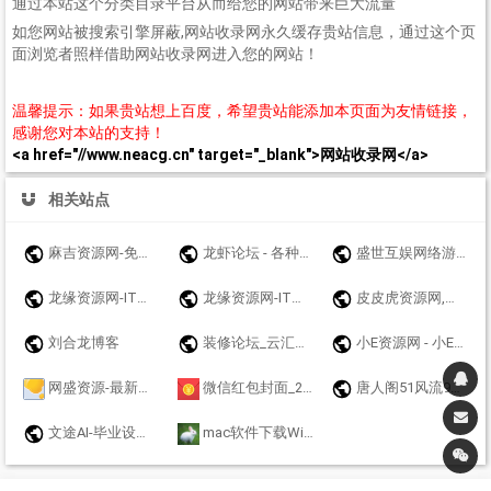
通过本站这个分类目录平台从而给您的网站带来巨大流量
如您网站被搜索引擎屏蔽,网站收录网永久缓存贵站信息，通过这个页
面浏览者照样借助网站收录网进入您的网站！
温馨提示：如果贵站想上百度，希望贵站能添加本页面为友情链接，
感谢您对本站的支持！
<a href="//www.neacg.cn" target="_blank">网站收录网</a>
相关站点
麻吉资源网-免费游戏辅助分享网-众多破解软件资源论坛 - www.k7788.cn - www.k7788.cn
龙虾论坛 - 各种资源汇合，免费大全，互相交流，影视音乐软件游戏等
盛世互娱网络游戏
龙缘资源网-IT技术分享博客
龙缘资源网-IT技术分享博客
皮皮虎资源网,网站源码,源码,手游源码,传奇手游源码,游戏源码,手游一键端,战神引擎,幽冥传奇,白日门传奇,亲测源码,站长源码,源码网,源码站 ,站长亲测,详细视频配套,网站资源，网站技术，网站搭建
刘合龙博客
装修论坛_云汇社区_云汇社区【官网】
小E资源网 - 小E希望来的每个兄弟都能赚到钱
网盛资源-最新刷机包,救砖解锁,刷机工具教程,免费下载，安卓免费破解APP下载，源码资源，破解软件资源
微信红包封面_2024_新年_龙年_春节_动态_变异_音乐_特效_表白_节日_美女_卡通_可爱_婚礼_随礼_压岁钱_微信红包封面皮肤
唐人阁51风流91快活林修车大队一品探花信息论坛
文途AI-毕业设计毕业论文开题报告在线AI写作平台原创文章在线生成工具
mac软件下载Windows软件下载兔子博客资源网