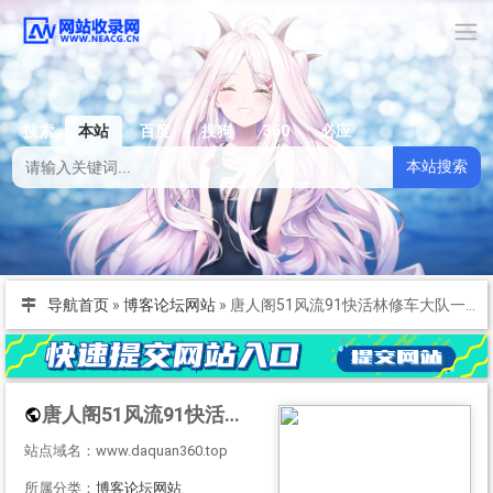
搜索
本站
百度
搜狗
360
必应
本站搜索
导航首页
»
博客论坛网站
»
唐人阁51风流91快活林修车大队一品探花信息论坛
唐人阁51风流91快活林修车大队一品探花信息论坛
站点域名：www.daquan360.top
所属分类：
博客论坛网站