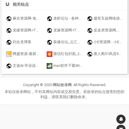
相关站点
麻吉资源网-免费游戏辅助分享网-众多破解软件资源论坛 - www.k7788.cn - www.k7788.cn
龙虾论坛 - 各种资源汇合，免费大全，互相交流，影视音乐软件游戏等
盛世互娱网络游戏
龙缘资源网-IT技术分享博客
龙缘资源网-IT技术分享博客
皮皮虎资源网,网站源码,源码,手游源码,传奇手游源码,游戏源码,手游一键端,战神引擎,幽冥传奇,白日门传奇,亲测源码,站长源码,源码网,源码站 ,站长亲测,详细视频配套,网站资源，网站技术，网站搭建
刘合龙博客
装修论坛_云汇社区_云汇社区【官网】
小E资源网 - 小E希望来的每个兄弟都能赚到钱
网盛资源-最新刷机包,救砖解锁,刷机工具教程,免费下载，安卓免费破解APP下载，源码资源，破解软件资源
微信红包封面_2024_新年_龙年_春节_动态_变异_音乐_特效_表白_节日_美女_卡通_可爱_婚礼_随礼_压岁钱_微信红包封面皮肤
唐人阁51风流91快活林修车大队一品探花信息论坛
文途AI-毕业设计毕业论文开题报告在线AI写作平台原创文章在线生成工具
mac软件下载Windows软件下载兔子博客资源网
Copyright © 2020
网站收录网
. All Rights Reserved.
本站仅收录网站，不对其网站内容或交易负责。若收录的站点侵害到您的
利益，请联系我们删除收录。