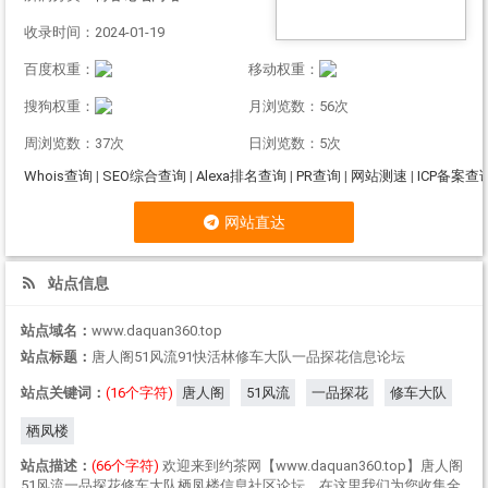
收录时间：2024-01-19
百度权重：
移动权重：
搜狗权重：
月浏览数：56次
周浏览数：37次
日浏览数：5次
Whois查询
|
SEO综合查询
|
Alexa排名查询
|
PR查询
|
网站测速
|
ICP备案查
网站直达
站点信息
站点域名：
www.daquan360.top
站点标题：
唐人阁51风流91快活林修车大队一品探花信息论坛
站点关键词：
(16个字符)
唐人阁
51风流
一品探花
修车大队
栖凤楼
站点描述：
(66个字符)
欢迎来到约茶网【www.daquan360.top】唐人阁
51风流一品探花修车大队栖凤楼信息社区论坛，在这里我们为您收集全