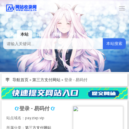
搜索
本站
百度
搜狗
360
必应
本站搜索
导航首页
»
第三方支付网站
»
登录 - 易码付
登录 - 易码付
站点域名：pay.zixp.vip
所属分类：
第三方支付网站