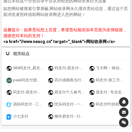
通过本站这个分类目录平台从而给您的网站带来巨大流量
如您网站被搜索引擎屏蔽,网站收录网永久缓存贵站信息，通过这个页
面浏览者照样借助网站收录网进入您的网站！
温馨提示：如果贵站想上百度，希望贵站能添加本页面为友情链接，
感谢您对本站的支持！
<a href="//www.neacg.cn" target="_blank">网站收录网</a>
相关站点
985码支付_易支付_免挂码支付官网_即时到账聚合支付接口
码支付-易支付-源支付-聚合支付-我爱码支付
飞卡网 – 移动联通电信19元无限流量卡推荐_正规手机卡办理
peak码支付授权官网_一款优质的免挂码支付系统-peak码支付正版授权_一站式搭建_免签约免挂机免输入码支付
四川成都典当行公司|成都房产抵押典当|成都车辆质押典当|奢侈品手表黄金评估鉴定寄卖|大额短借垫资个人小额贷款联系方式：13548135501【官方网站】www.yicf.cn
码支付-第三方收款平台
码支付-易支付-源支付-聚合支付-爱码付-爱上扫码支付-码支付官网
易支付个人账号免签约支付api接口网站收款码实时通知工具码支付平台-猴支付
源支付 - 专业支付技术服务商 - 支付接口、三方支付接口、四方支付接口！
涡轮码支付 - 三网免挂稳定
忧乐码支付 - 一个专业的系统平台开发商,值得一试
码支付PC挂机
小七支付
晚吟易支付 - 行业领先的免签约支付平台