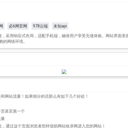
网
必6网官网
978云端
未知api
能，采用响应式布局，适配手机端，确保用户享受无缝体验。网站界面美
赖的网络环境。
链和网站流量！如果细分的话那么有如下几个好处！
一页甚至第一个
流量
息，通过这个页面浏览者照样借助网站收录网进入您的网站！