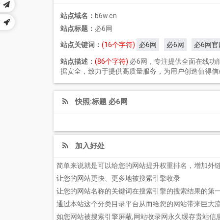
站
站点域名：
b6w.cn
站
站点标题：
必6网
站点关键词：
(16个字符)
必6网
必6网
必6网官
站点描述：
(86个字符)
必6网，专注提供全面在线功
据安全，致力于提供高质量服务，为用户创造值得信
快照:标题 必6网
加入好处
简单来说就是可以给您的网站提升权重排名，增加外
让您的网站更快、更多地被搜索引擎收录
让您的网站名称的关键词在搜索引擎的搜索结果的第
通过本站这个分类目录平台从而给您的网站带来巨大
如您网站被搜索引擎屏蔽,网站收录网永久缓存贵站信