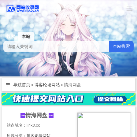
搜索
本站
百度
搜狗
360
必应
本站搜索
导航首页
»
博客论坛网站
»
情海网盘
情海网盘
站点域名：link3.cc
所属分类：
博客论坛网站